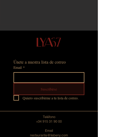
Únete a nuestra lista de correo
Email
*
Suscribirse
Quiero suscribirme a tu lista de correo.
Teléfono
+34 915 31 90 00
Email
restaurante@liabeny.com