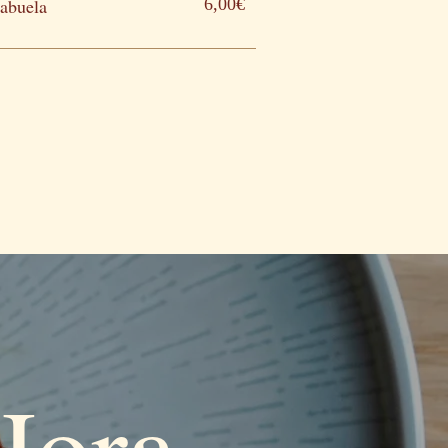
 abuela
6,00€
Hora