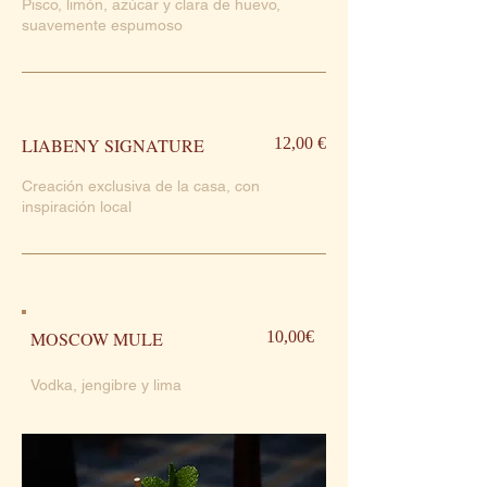
Pisco, limón, azúcar y clara de huevo,
suavemente espumoso
LIABENY SIGNATURE
12,00 €
Creación exclusiva de la casa, con
inspiración local
MOSCOW MULE
10,00€
Vodka, jengibre y lima