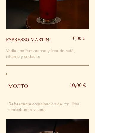
10,00 €
ESPRESSO MARTINI
Vodka, café espresso y licor de café,
intenso y seductor
MOJITO
10,00 €
Refrescante combinación de ron, lima,
hierbabuena y soda