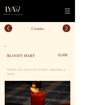
Cócteles
BLOODY MARY
10,00€
Vodka con zumo de tomate, especias y
limón