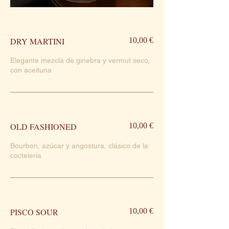
DRY MARTINI
10,00 €
Elegante mezcla de ginebra y vermut seco,
con aceituna
OLD FASHIONED
10,00 €
Bourbon, azúcar y angostura, clásico de la
coctelería
PISCO SOUR
10,00 €