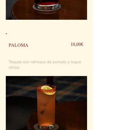
PALOMA
10,00€
Tequila con refresco de pomelo y toque
cítrico