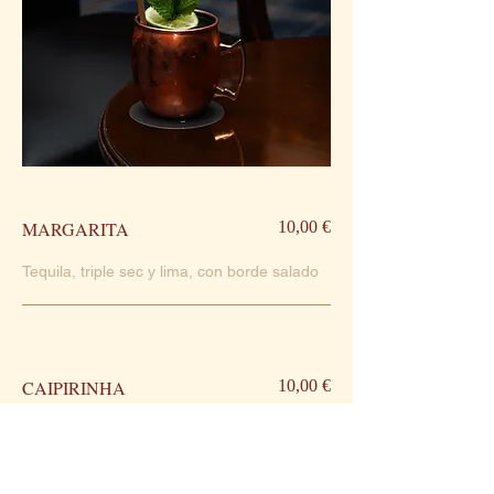
MARGARITA
10,00 €
Tequila, triple sec y lima, con borde salado
CAIPIRINHA
10,00 €
Clásico brasileño con cachaça, lima y
azúcar moreno