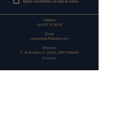
Quiero suscribirme a tu lista de correo.
Teléfono
+34 915 31 90 00
Email
restaurante@liabeny.com
Dirección
C. de la Salud, 3, Centro, 28013 Madrid
Cookies